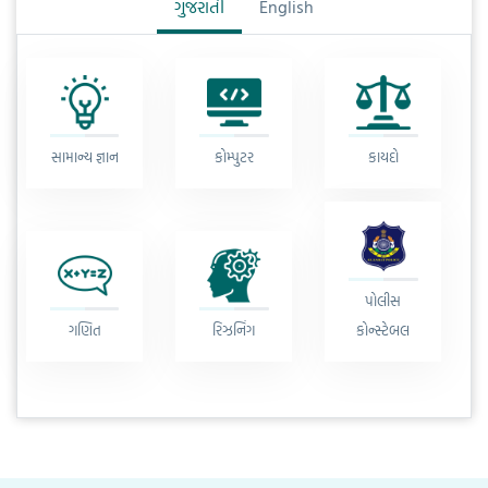
ગુજરાતી
English
સામાન્ય જ્ઞાન
કોમ્પુટર
કાયદો
પોલીસ
ગણિત
રિઝનિંગ
કોન્સ્ટેબલ