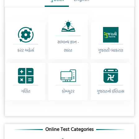
સામાન્ય જ્ઞાન -
કરંટ અફેર્સ
ભારત
ગુજરાતી વ્યાકરણ
ગણિત
કોમ્પ્યુટર
ગુજરાતનો ઈતિહાસ
Online Test Categories