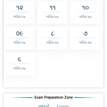
૧૨
૧૧
૧૦
એપ્રિલ ૨૪
એપ્રિલ ૨૪
એપ્રિલ ૨૪
0૯
૮
૭
એપ્રિલ ૨૪
એપ્રિલ ૨૪
એપ્રિલ ૨૪
૬
એપ્રિલ ૨૪
Exam Preparation Zone
ગુજરાતી
English