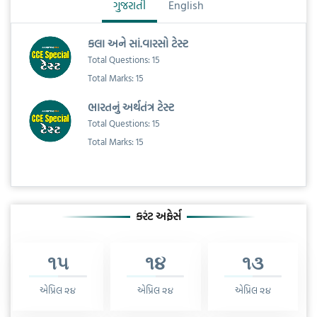
ગુજરાતી
English
કલા અને સાં.વારસો ટેસ્ટ
Total Questions: 15
Total Marks: 15
ભારતનું અર્થતંત્ર ટેસ્ટ
Total Questions: 15
Total Marks: 15
કરંટ અફેર્સ
૧૫
૧૪
૧૩
એપ્રિલ ૨૪
એપ્રિલ ૨૪
એપ્રિલ ૨૪