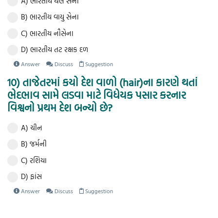
A) ભારતીય થલ સેના
B) ભારતીય વાયુ સેના
C) ભારતીય નૌસેના
D) ભારતીય તટ રક્ષક દળ
Answer
Discuss
Suggestion
10) તાજેતરમાં કયો દેશ વાળો (hair)ના કારણે થતાં
ભેદભાવ સામે લડવા માટે વિધેયક પસાર કરનાર
વિશ્વનો પ્રથમ દેશ બન્યો છે?
A) ચીન
B) જર્મની
C) રશિયા
D) ફાંસ
Answer
Discuss
Suggestion