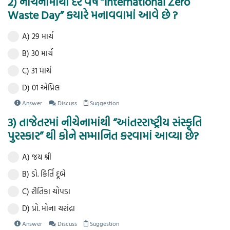
2) નીચેનામાંથી દર વર્ષે “International Zero
Waste Day” કયારે મનાવવામાં આવે છે ?
A) 29 માર્ચ
B) 30 માર્ચ
C) 31 માર્ચ
D) 01 એપ્રિલ
Answer
Discuss
Suggestion
3) તાજેતરમાં નીચેનામાંથી “આંતરરાષ્ટ્રીય સંસ્કૃતિ
પુરસ્કાર” થી કોને સમ્માનિત કરવામાં આવ્યા છે?
A) જય શ્રી
B) ડો. કિર્તિ દૂબે
C) રીતિકા ચોપડા
D) પ્રો. મોના ચરાંદ્રા
Answer
Discuss
Suggestion