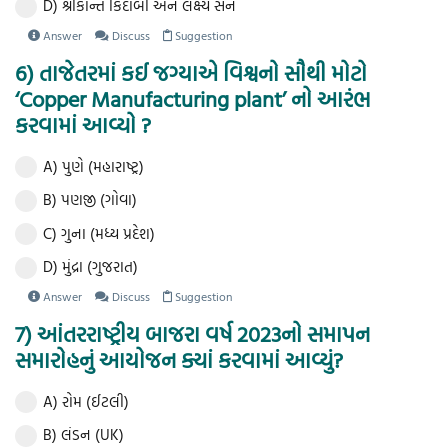
D) શ્રીકાન્ત કિદાંબી અને લક્ષ્ય સેન
Answer
Discuss
Suggestion
6) તાજેતરમાં કઈ જગ્યાએ વિશ્વનો સૌથી મોટો
‘Copper Manufacturing plant’ નો આરંભ
કરવામાં આવ્યો ?
A) પુણે (મહારાષ્ટ્ર)
B) પણજી (ગોવા)
C) ગુના (મધ્ય પ્રદેશ)
D) મુંદ્રા (ગુજરાત)
Answer
Discuss
Suggestion
7) આંતરરાષ્ટ્રીય બાજરા વર્ષ 2023નો સમાપન
સમારોહનું આયોજન ક્યાં કરવામાં આવ્યું?
A) રોમ (ઈટલી)
B) લંડન (UK)