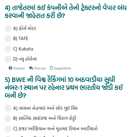
4) તાજેતરમાં કઈ કંપનીએ તેનો ટ્રેક્ટરનો વેપાર બંધ
કરવાની જાહેરાત કરી છે?
A) ફોર્સ મોટર
B) TAFE
C) Kubota
D) ન્યુ હોલેન્ડ
Answer
Discuss
Suggestion
5) BWE ની વિશ્વ રેંકિંગમાં 10 અઠવાડીયા સુધી
નંબર-1 સ્થાન પર રહેનાર પ્રથમ ભારતીય જોડી કઈ
બની છે?
A) સાયના નેહવાલ અને સોડ વુઈ યિક
B) સાત્વિક સાઇરાજ અને ચિરાગ શેટ્ટી
C) ફજર અલ્ફિયાન અને મુહમ્મદ રિયાન આર્દીયાંતો