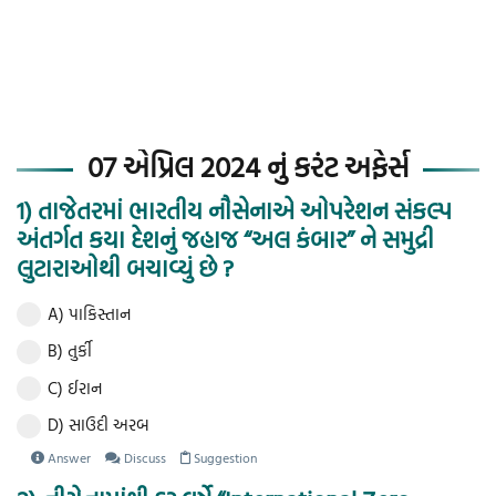
07 એપ્રિલ 2024 નું કરંટ અફેર્સ
1) તાજેતરમાં ભારતીય નૌસેનાએ ઓપરેશન સંકલ્પ
અંતર્ગત કયા દેશનું જહાજ “અલ કંબાર” ને સમુદ્રી
લુટારાઓથી બચાવ્યું છે ?
A) પાકિસ્તાન
B) તુર્કી
C) ઈરાન
D) સાઉદી અરબ
Answer
Discuss
Suggestion