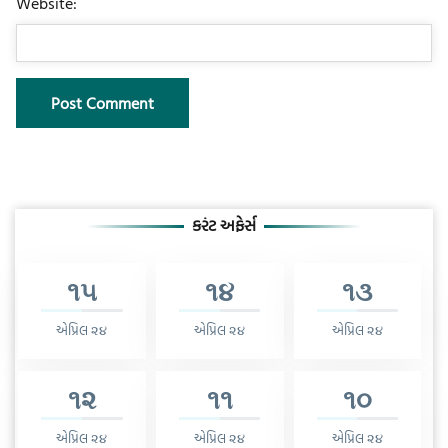
Website:
કરંટ અફેર્સ
૧૫
૧૪
૧૩
એપ્રિલ ૨૪
એપ્રિલ ૨૪
એપ્રિલ ૨૪
૧૨
૧૧
૧૦
એપ્રિલ ૨૪
એપ્રિલ ૨૪
એપ્રિલ ૨૪