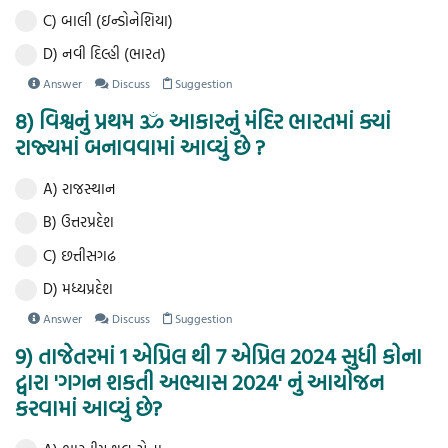
C) બાલી (ઇન્ડોનેશિયા)
D) નવી દિલ્હી (ભારત)
Answer
Discuss
Suggestion
8) વિશ્વનું પ્રથમ ૐ આકારનું મંદિર ભારતમાં ક્યાં
રાજ્યમાં બનાવવામાં આવ્યું છે ?
A) રાજસ્થાન
B) ઉત્તરપ્રદેશ
C) છત્તીસગઢ
D) મધ્યપ્રદેશ
Answer
Discuss
Suggestion
9) તાજેતરમાં 1 એપ્રિલ થી 7 એપ્રિલ 2024 સુધી કોના
દ્વારા 'ગગન શકતી અભ્યાસ 2024' નું આયોજન
કરવામાં આવ્યું છે?