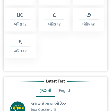
0૯
૮
૭
એપ્રિલ ૨૪
એપ્રિલ ૨૪
એપ્રિલ ૨૪
૬
એપ્રિલ ૨૪
Latest Test
ગુજરાતી
English
કલા અને સાં.વારસો ટેસ્ટ
Total Questions: 15