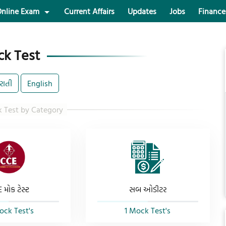
nline Exam
Current Affairs
Updates
Jobs
Finance
k Test
રાતી
English
 મોક ટેસ્ટ
સબ ઓડીટર
ock Test's
1 Mock Test's