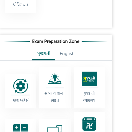
એપ્રિલ ૨૪
Exam Preparation Zone
ગુજરાતી
English
સામાન્ય જ્ઞાન -
ગુજરાતી
કરંટ અફેર્સ
ભારત
વ્યાકરણ