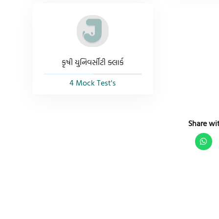
કૃષી યુનિવર્સીટી ક્લાર્ક
4 Mock Test's
Share wit