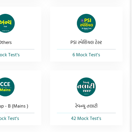
Others
PSI સ્પેશિયલ ટેસ્ટ
ock Test's
6 Mock Test's
p - B (Mains )
રેવન્યુ તલાટી
ck Test's
42 Mock Test's