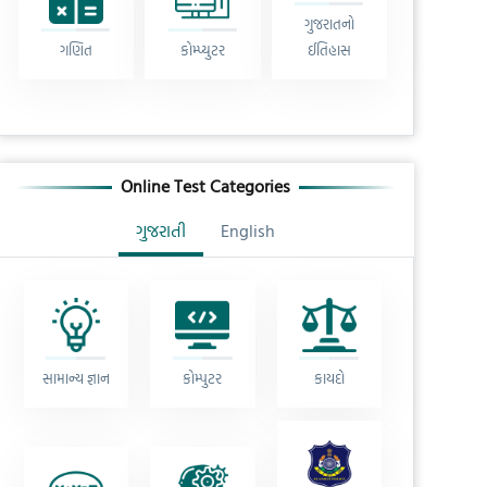
ગુજરાતનો
ગણિત
કોમ્પ્યુટર
ઈતિહાસ
Online Test Categories
ગુજરાતી
English
સામાન્ય જ્ઞાન
કોમ્પુટર
કાયદો