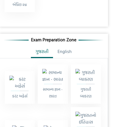
એપ્રિલ ૨૪
Exam Preparation Zone
ગુજરાતી
English
સામાન્ય જ્ઞાન -
ગુજરાતી
કરંટ અફેર્સ
ભારત
વ્યાકરણ