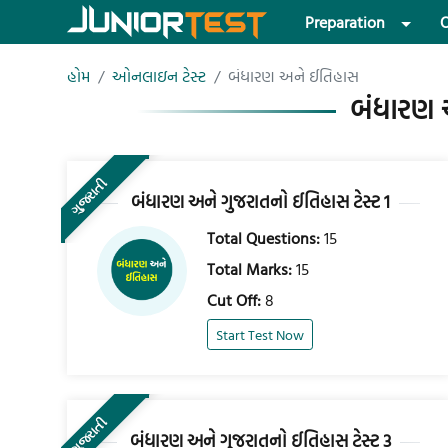
Preparation
O
હોમ
ઓનલાઇન ટેસ્ટ
બંધારણ અને ઈતિહાસ
બંધારણ 
ગુજરાતી
બંધારણ અને ગુજરાતનો ઈતિહાસ ટેસ્ટ 1
Total Questions:
15
Total Marks:
15
Cut Off:
8
Start Test Now
ગુજરાતી
બંધારણ અને ગુજરાતનો ઈતિહાસ ટેસ્ટ 3