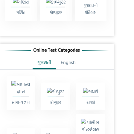
ગુજરાતનો
ગણિત
કોમ્પ્યુટર
ઈતિહાસ
Online Test Categories
ગુજરાતી
English
સામાન્ય જ્ઞાન
કોમ્પુટર
કાયદો