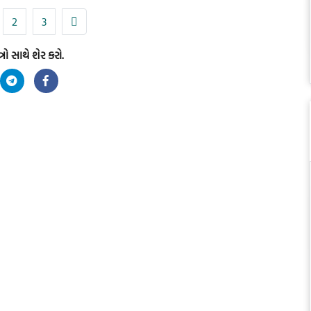
2
3
્રો સાથે શેર કરો.