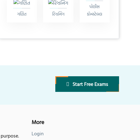
પોલીસ
ગણિત
રિઝનિંગ
કોન્સ્ટેબલ
Start Free Exams
More
Login
 purpose.