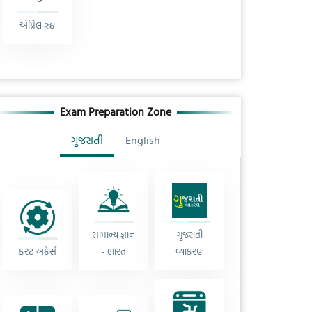
એપ્રિલ ૨૪
Exam Preparation Zone
ગુજરાતી
English
સામાન્ય જ્ઞાન
ગુજરાતી
કરંટ અફેર્સ
- ભારત
વ્યાકરણ