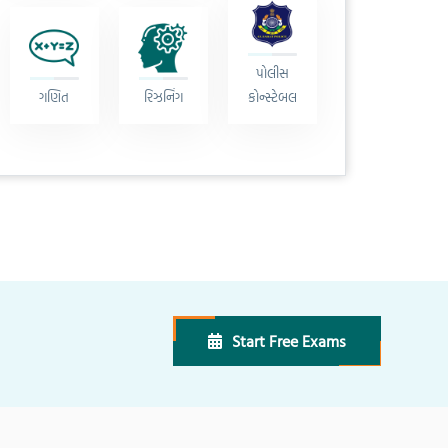
પોલીસ
ગણિત
રિઝનિંગ
કોન્સ્ટેબલ
Start Free Exams