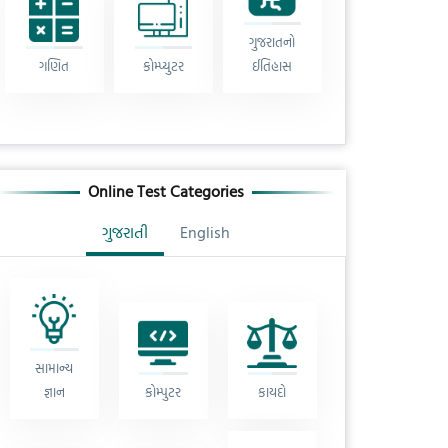
ગુજરાતનો
ગણિત
કોમ્પ્યુટર
ઈતિહાસ
Online Test Categories
ગુજરાતી
English
સામાન્ય
જ્ઞાન
કોમ્પુટર
કાયદો