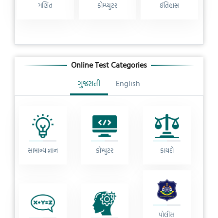
ગણિત
કોમ્પ્યુટર
ઈતિહાસ
Online Test Categories
ગુજરાતી
English
સામાન્ય જ્ઞાન
કોમ્પુટર
કાયદો
પોલીસ