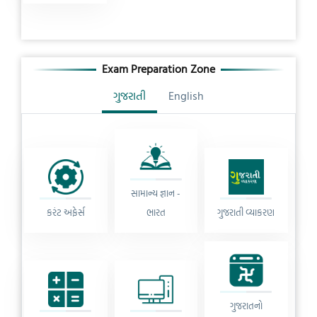
Exam Preparation Zone
ગુજરાતી
English
સામાન્ય જ્ઞાન -
કરંટ અફેર્સ
ભારત
ગુજરાતી વ્યાકરણ
ગુજરાતનો