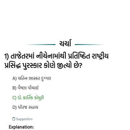
ચર્ચા
1) તાજેતરમાં નીચેનામાંથી પ્રતિષ્ઠિત રાષ્ટ્રીય
પ્રસિદ્ધ પુરસ્કાર કોણે જીત્યો છે?
A) યતિન ભાસ્કર દુગ્ગલ
B) વૈષ્ણા પીચાઈ
C) ડો. કાર્તિક કોમુરી
D) ધીરજ સહાય
Suggestion
Explanation: