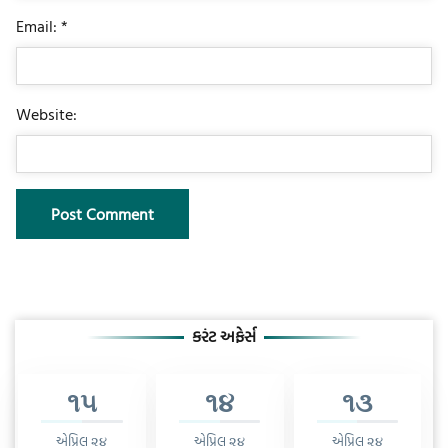
Email: *
Website:
કરંટ અફેર્સ
૧૫
૧૪
૧૩
એપ્રિલ ૨૪
એપ્રિલ ૨૪
એપ્રિલ ૨૪