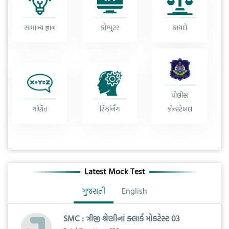
સામાન્ય જ્ઞાન
કોમ્પુટર
કાયદો
પોલીસ
ગણિત
રિઝનિંગ
કોન્સ્ટેબલ
Latest Mock Test
ગુજરાતી
English
SMC : ત્રીજી શ્રેણીનાં ક્લાર્ક મોકટેસ્ટ 03