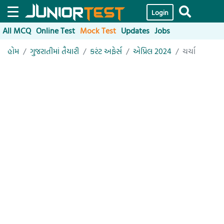
Login
All MCQ
Online Test
Mock Test
Updates
Jobs
હોમ
ગુજરાતીમાં તૈયારી
કરંટ અફેર્સ
એપ્રિલ 2024
ચર્ચા