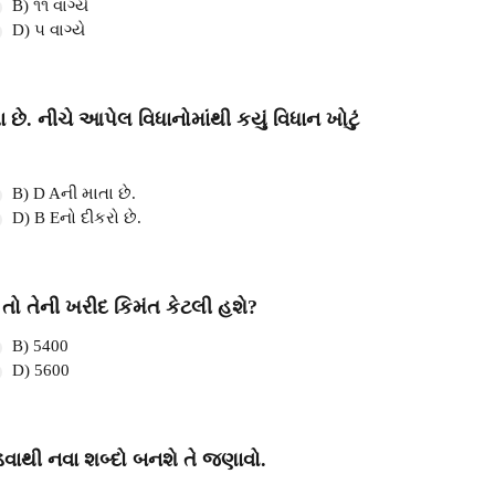
B) ૧૧ વાગ્યે
D) ૫ વાગ્યે
 છે. નીચે આપેલ વિધાનોમાંથી કયું વિધાન ખોટું
B) D Aની માતા છે.
D) B Eનો દીકરો છે.
 તો તેની ખરીદ કિમંત કેટલી હશે?
B) 5400
D) 5600
જોડવાથી નવા શબ્દો બનશે તે જણાવો.