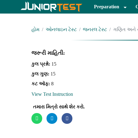
Preparation
હોમ
ઓનલાઇન ટેસ્ટ
જનરલ ટેસ્ટ
ગણિત અને ર
જરૂરી માહિતી:
કુલ પ્રશ્નો:
15
કુલ ગુણ:
15
કટ ઑફ:
8
View Test Instruction
તમારા મિત્રો સાથે શેર કરો.