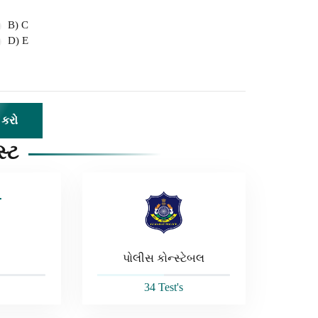
B) C
D) E
સ્ટ
પોલીસ કોન્સ્ટેબલ
34 Test's