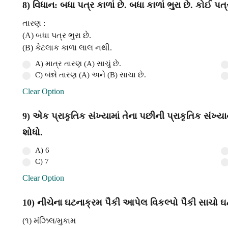
8) વિધાન: બધા પત્ર કાળાં છે. બધા કાળાં ભુરા છે. કોઈ પ
તારણ :
(A) બધા પત્ર ભુરા છે.
(B) કેટલાક કાળા લાલ નથી.
A) માત્ર તારણ (A) સાચું છે.
C) બંન્ને તારણ (A) અને (B) સાચા છે.
Clear Option
9) એક પ્રાકૃતિક સંખ્યામાં તેના પછીની પ્રાકૃતિક સંખ્ય
શોધો.
A) 6
C) 7
Clear Option
10) નીચેના ઘટનાક્રમ પૈકી આપેલ વિકલ્પો પૈકી સાચો ઘ
(૧) મંઝિલ/મુકામ