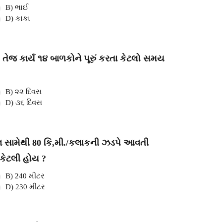
B) ભાઈ
D) કાકા
ો તેજ કાર્ય ૧૪ બાળકોને પૂરું કરતા કેટલો સમય
B) ૨૨ દિવસ
D) ૩૬ દિવસ
રેન સામેથી 80 કિ,મી./કલાકની ઝડપે આવતી
ઈ કેટલી હોય ?
B) 240 મીટર
D) 230 મીટર