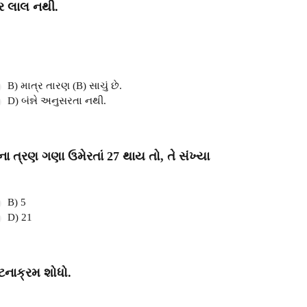
ત્ર લાલ નથી.
B) માત્ર તારણ (B) સાચું છે.
D) બંન્ને અનુસરતા નથી.
ાના ત્રણ ગણા ઉમેરતાં 27 થાય તો, તે સંખ્યા
B) 5
D) 21
ટનાક્રમ શોધો.