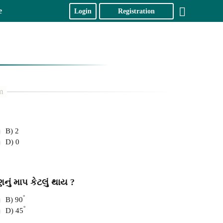
e
Login
Registration
B) 2
D) 0
નું માપ કેટલું થાય ?
°
B) 90
°
D) 45