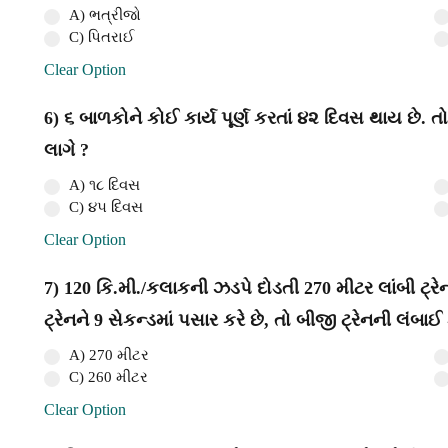
A) ભત્રીજો
C) પિતરાઈ
Clear Option
6) ૬ બાળકોને કોઈ કાર્ય પૂર્ણ કરતાં ૪૨ દિવસ થાય છે. ત
લાગે ?
A) ૧૮ દિવસ
C) ૪૫ દિવસ
Clear Option
7) 120 કિ.મી./કલાકની ઝડપે દોડતી 270 મીટર લાંબી ટ્
ટ્રેનને 9 સેકન્ડમાં પસાર કરે છે, તો બીજી ટ્રેનની લંબા
A) 270 મીટર
C) 260 મીટર
Clear Option