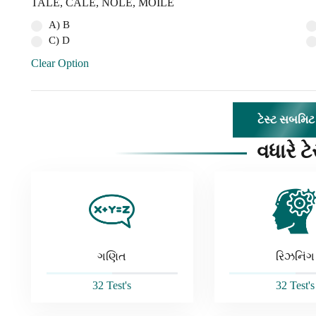
TALE, CALE, NOLE, MOILE
A) B
C) D
Clear Option
વધારે ટે
ગણિત
રિઝનિંગ
32 Test's
32 Test's