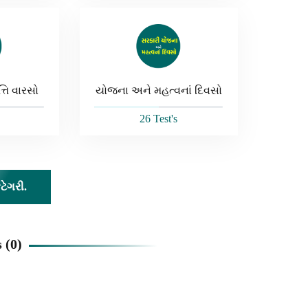
્તિ વારસો
યોજના અને મહત્વનાં દિવસો
26 Test's
ેટેગરી.
 (
0
)