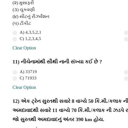
(૨) મુસાફરી
(૩) ચુકવણી
(૪) સીટનું રીઝર્વેશન
(૫) ટીકીટ
A) 4,3,5,2,1
C) 1,2,3,4,5
Clear Option
11) નીચેનામાંથી સૌથી નાની સંખ્યા કઈ છે ?
A) 33719
C) 71933
Clear Option
12) એક ટ્રેન સુરતથી સવારે 8 વાગ્યે 50 કિ.મી./કલાક ની
અમદાવાદથી સવારે 11 વાગ્યે 70 કિ.મી./કલાક ની ઝડપે રવ
જો સુરતથી અમદાવાદનું અંતર 390 km હોય.