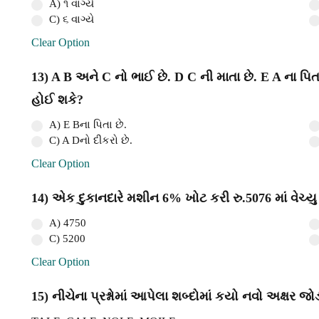
A) ૧ વાગ્યે
C) ૬ વાગ્યે
Clear Option
13) A B અને C નો ભાઈ છે. D C ની માતા છે. E A ના પિતા
હોઈ શકે?
A) E Bના પિતા છે.
C) A Dનો દીકરો છે.
Clear Option
14) એક દુકાનદારે મશીન 6% ખોટ કરી રુ.5076 માં વેચ્યુ
A) 4750
C) 5200
Clear Option
15) નીચેના પ્રશ્નોમાં આપેલા શબ્દોમાં કયો નવો અક્ષર 