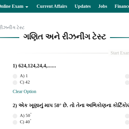
Online Exam
Current Affairs
Updates
Jobs
Financ
ીઝનીંગ ટેસ્ટ
ગણિત અને રીઝનીંગ ટેસ્ટ
1) 624,124,24,4,......
A) 1
C) 42
Clear Option
2) એક ખૂણાનું માપ 50° છે. તો તેના અભિકોણના કોર્ટિકોણ
°
A) 50
°
C) 40