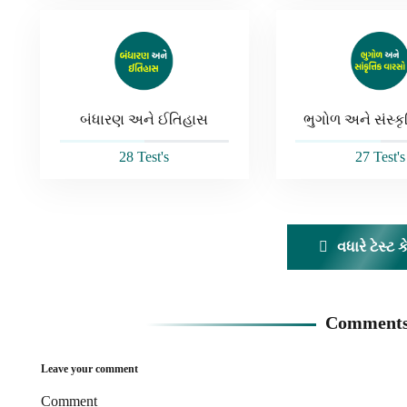
બંધારણ અને ઈતિહાસ
ભુગોળ અને સંસ્કૃત
28 Test's
27 Test's
વધારે ટેસ્ટ ક
Comments
Leave your comment
Comment