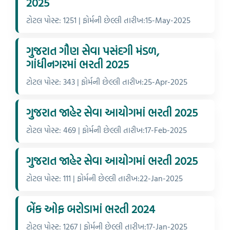
2025
ટોટલ પોસ્ટ: 1251 | ફોર્મની છેલ્લી તારીખ:15-May-2025
ગુજરાત ગૌણ સેવા પસંદગી મંડળ,
ગાંધીનગરમાં ભરતી 2025
ટોટલ પોસ્ટ: 343 | ફોર્મની છેલ્લી તારીખ:25-Apr-2025
ગુજરાત જાહેર સેવા આયોગમાં ભરતી 2025
ટોટલ પોસ્ટ: 469 | ફોર્મની છેલ્લી તારીખ:17-Feb-2025
ગુજરાત જાહેર સેવા આયોગમાં ભરતી 2025
ટોટલ પોસ્ટ: 111 | ફોર્મની છેલ્લી તારીખ:22-Jan-2025
બેંક ઓફ બરોડામાં ભરતી 2024
ટોટલ પોસ્ટ: 1267 | ફોર્મની છેલ્લી તારીખ:17-Jan-2025