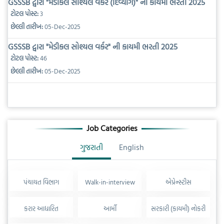
GSSSB દ્વારા "મેડીકલ સોશ્યલ વર્કર (દિવ્યાંગ)" ની કાયમી ભરતી 2025
ટોટલ પોસ્ટ:
3
છેલ્લી તારીખ:
05-Dec-2025
GSSSB દ્વારા "મેડીકલ સોશ્યલ વર્કર" ની કાયમી ભરતી 2025
ટોટલ પોસ્ટ:
46
છેલ્લી તારીખ:
05-Dec-2025
Job Categories
ગુજરાતી
English
પંચાયત વિભાગ
Walk-in-interview
એપ્રેન્સ્ટીસ
કરાર આધારિત
આર્મી
સરકારી (કાયમી) નોકરી