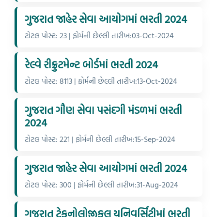
ગુજરાત જાહેર સેવા આયોગમાં ભરતી 2024
ટોટલ પોસ્ટ: 23 | ફોર્મની છેલ્લી તારીખ:03-Oct-2024
રેલ્વે રીક્રુટમેન્ટ બોર્ડમાં ભરતી 2024
ટોટલ પોસ્ટ: 8113 | ફોર્મની છેલ્લી તારીખ:13-Oct-2024
ગુજરાત ગૌણ સેવા પસંદગી મંડળમાં ભરતી
2024
ટોટલ પોસ્ટ: 221 | ફોર્મની છેલ્લી તારીખ:15-Sep-2024
ગુજરાત જાહેર સેવા આયોગમાં ભરતી 2024
ટોટલ પોસ્ટ: 300 | ફોર્મની છેલ્લી તારીખ:31-Aug-2024
ગુજરાત ટેકનોલોજીકલ યુનિવર્સિટીમાં ભરતી