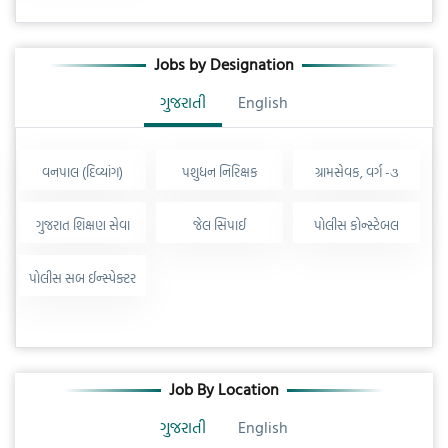
Jobs by Designation
ગુજરાતી
English
વનપાલ (દિવ્યાંગ)
પશુધન નિરિક્ષક
ગ્રામસેવક, વર્ગ -૩
ગુજરાત શિક્ષણ સેવા
જેલ સિપાઈ
પોલીસ કોન્સ્ટેબલ
પોલીસ સબ ઈન્સ્પેક્ટર
Job By Location
ગુજરાતી
English