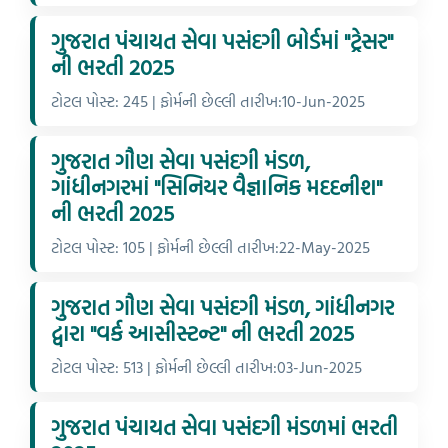
ગુજરાત પંચાયત સેવા પસંદગી બોર્ડમાં "ટ્રેસર"
ની ભરતી 2025
ટોટલ પોસ્ટ: 245 | ફોર્મની છેલ્લી તારીખ:10-Jun-2025
ગુજરાત ગૌણ સેવા પસંદગી મંડળ,
ગાંધીનગરમાં "સિનિયર વૈજ્ઞાનિક મદદનીશ"
ની ભરતી 2025
ટોટલ પોસ્ટ: 105 | ફોર્મની છેલ્લી તારીખ:22-May-2025
ગુજરાત ગૌણ સેવા પસંદગી મંડળ, ગાંધીનગર
દ્વારા "વર્ક આસીસ્ટન્ટ" ની ભરતી 2025
ટોટલ પોસ્ટ: 513 | ફોર્મની છેલ્લી તારીખ:03-Jun-2025
ગુજરાત પંચાયત સેવા પસંદગી મંડળમાં ભરતી