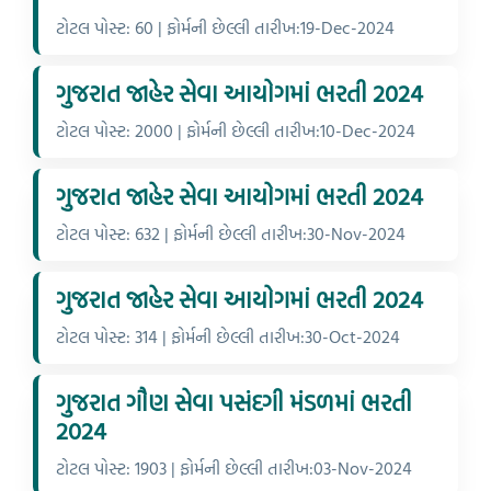
ટોટલ પોસ્ટ: 60 | ફોર્મની છેલ્લી તારીખ:19-Dec-2024
ગુજરાત જાહેર સેવા આયોગમાં ભરતી 2024
ટોટલ પોસ્ટ: 2000 | ફોર્મની છેલ્લી તારીખ:10-Dec-2024
ગુજરાત જાહેર સેવા આયોગમાં ભરતી 2024
ટોટલ પોસ્ટ: 632 | ફોર્મની છેલ્લી તારીખ:30-Nov-2024
ગુજરાત જાહેર સેવા આયોગમાં ભરતી 2024
ટોટલ પોસ્ટ: 314 | ફોર્મની છેલ્લી તારીખ:30-Oct-2024
ગુજરાત ગૌણ સેવા પસંદગી મંડળમાં ભરતી
2024
ટોટલ પોસ્ટ: 1903 | ફોર્મની છેલ્લી તારીખ:03-Nov-2024