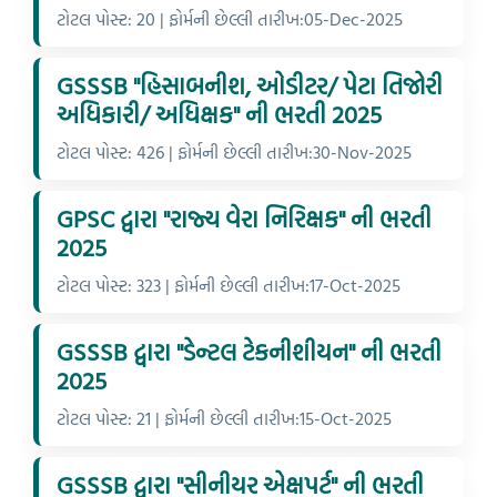
ટોટલ પોસ્ટ: 20 | ફોર્મની છેલ્લી તારીખ:05-Dec-2025
GSSSB "હિસાબનીશ, ઓડીટર/ પેટા તિજોરી
અધિકારી/ અધિક્ષક" ની ભરતી 2025
ટોટલ પોસ્ટ: 426 | ફોર્મની છેલ્લી તારીખ:30-Nov-2025
GPSC દ્વારા "રાજ્ય વેરા નિરિક્ષક" ની ભરતી
2025
ટોટલ પોસ્ટ: 323 | ફોર્મની છેલ્લી તારીખ:17-Oct-2025
GSSSB દ્વારા "ડેન્ટલ ટેકનીશીયન" ની ભરતી
2025
ટોટલ પોસ્ટ: 21 | ફોર્મની છેલ્લી તારીખ:15-Oct-2025
GSSSB દ્વારા "સીનીયર એક્ષપર્ટ" ની ભરતી