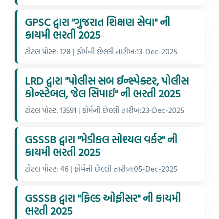
GPSC દ્વારા "ગુજરાત શિક્ષણ સેવા" ની
કાયમી ભરતી 2025
ટોટલ પોસ્ટ: 128 | ફોર્મની છેલ્લી તારીખ:13-Dec-2025
LRD દ્વારા "પોલીસ સબ ઈન્સ્પેક્ટર, પોલીસ
કોન્સ્ટેબલ, જેલ સિપાઈ" ની ભરતી 2025
ટોટલ પોસ્ટ: 13591 | ફોર્મની છેલ્લી તારીખ:23-Dec-2025
GSSSB દ્વારા "મેડીકલ સોશ્યલ વર્કર" ની
કાયમી ભરતી 2025
ટોટલ પોસ્ટ: 46 | ફોર્મની છેલ્લી તારીખ:05-Dec-2025
GSSSB દ્વારા "ફિલ્ડ ઓફીસર" ની કાયમી
ભરતી 2025