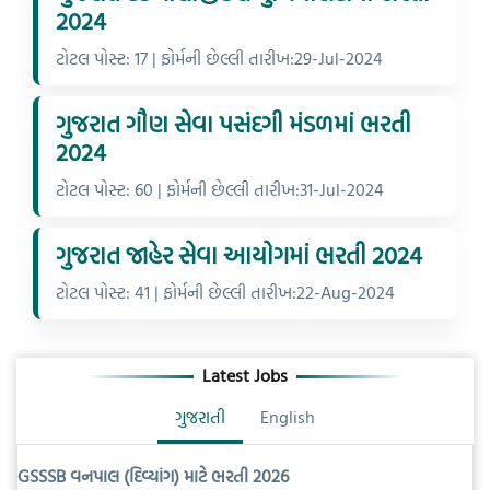
2024
ટોટલ પોસ્ટ: 17 | ફોર્મની છેલ્લી તારીખ:29-Jul-2024
ગુજરાત ગૌણ સેવા પસંદગી મંડળમાં ભરતી
2024
ટોટલ પોસ્ટ: 60 | ફોર્મની છેલ્લી તારીખ:31-Jul-2024
ગુજરાત જાહેર સેવા આયોગમાં ભરતી 2024
ટોટલ પોસ્ટ: 41 | ફોર્મની છેલ્લી તારીખ:22-Aug-2024
Latest Jobs
ગુજરાતી
English
GSSSB વનપાલ (દિવ્યાંગ) માટે ભરતી 2026