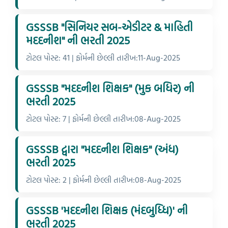
GSSSB "સિનિયર સબ-એડીટર & માહિતી
મદદનીશ" ની ભરતી 2025
ટોટલ પોસ્ટ: 41 | ફોર્મની છેલ્લી તારીખ:11-Aug-2025
GSSSB "મદદનીશ શિક્ષક" (મુક બધિર) ની
ભરતી 2025
ટોટલ પોસ્ટ: 7 | ફોર્મની છેલ્લી તારીખ:08-Aug-2025
GSSSB દ્વારા "મદદનીશ શિક્ષક" (અંધ)
ભરતી 2025
ટોટલ પોસ્ટ: 2 | ફોર્મની છેલ્લી તારીખ:08-Aug-2025
GSSSB 'મદદનીશ શિક્ષક (મંદબુધ્ધિ)' ની
ભરતી 2025