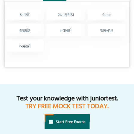
આણંદ
બનાસકાંઠા
Surat
રાજકોટ
નવસારી
જામનગર
અમરેલી
Test your knowledge with juniortest.
TRY FREE MOCK TEST TODAY.
Start Free Exams