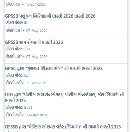
છેલ્લી તારીખ:
18-Jun-2026
GPSSB પશુધન નિરિક્ષકની ભરતી 2026 ભરતી 2026
ટોટલ પોસ્ટ:
111
છેલ્લી તારીખ:
07-May-2026
GPSSB ગ્રામ સેવકની ભરતી 2026
ટોટલ પોસ્ટ:
500
છેલ્લી તારીખ:
07-May-2026
GPSC દ્વારા "ગુજરાત શિક્ષણ સેવા" ની કાયમી ભરતી 2025
ટોટલ પોસ્ટ:
128
છેલ્લી તારીખ:
13-Dec-2025
LRD દ્વારા "પોલીસ સબ ઈન્સ્પેક્ટર, પોલીસ કોન્સ્ટેબલ, જેલ સિપાઈ" ની
ભરતી 2025
ટોટલ પોસ્ટ:
13591
છેલ્લી તારીખ:
23-Dec-2025
GSSSB દ્વારા "મેડીકલ સોશ્યલ વર્કર (દિવ્યાંગ)" ની કાયમી ભરતી 2025