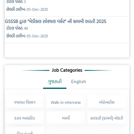
ટોટલ પોસ્ટ:
3
છેલ્લી તારીખ:
05-Dec-2025
GSSSB દ્વારા "મેડીકલ સોશ્યલ વર્કર" ની કાયમી ભરતી 2025
ટોટલ પોસ્ટ:
46
છેલ્લી તારીખ:
05-Dec-2025
Job Categories
ગુજરાતી
English
પંચાયત વિભાગ
Walk-in-interview
એપ્રેન્સ્ટીસ
કરાર આધારિત
આર્મી
સરકારી (કાયમી) નોકરી