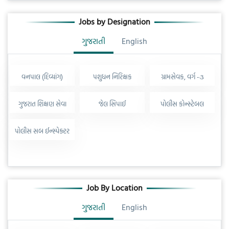
Jobs by Designation
ગુજરાતી
English
વનપાલ (દિવ્યાંગ)
પશુધન નિરિક્ષક
ગ્રામસેવક, વર્ગ -૩
ગુજરાત શિક્ષણ સેવા
જેલ સિપાઈ
પોલીસ કોન્સ્ટેબલ
પોલીસ સબ ઈન્સ્પેક્ટર
Job By Location
ગુજરાતી
English