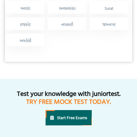
આણંદ
બનાસકાંઠા
Surat
રાજકોટ
નવસારી
જામનગર
અમરેલી
Test your knowledge with juniortest.
TRY FREE MOCK TEST TODAY.
Start Free Exams