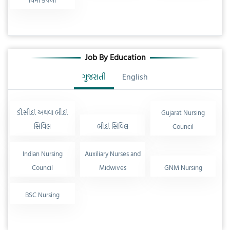
વિમા કંપની
Job By Education
ગુજરાતી
English
ડી.સી.ઈ. અથવા બી.ઈ.
Gujarat Nursing
સિવિલ
બી.ઈ. સિવિલ
Council
Indian Nursing
Auxiliary Nurses and
Council
Midwives
GNM Nursing
BSC Nursing