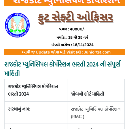
રાજકોટ મ્યુનિસિપલ કોર્પોરેશન ભરતી 2024 ની સંપૂર્ણ
માહિતી
રાજકોટ મ્યુનિસિપલ કોર્પોરેશન
ભરતી 2024
જોબની શોર્ટ માહિતી
સંસ્થાનું નામ:
રાજકોટ મ્યુનિસિપલ કોર્પોરેશન
(RMC )