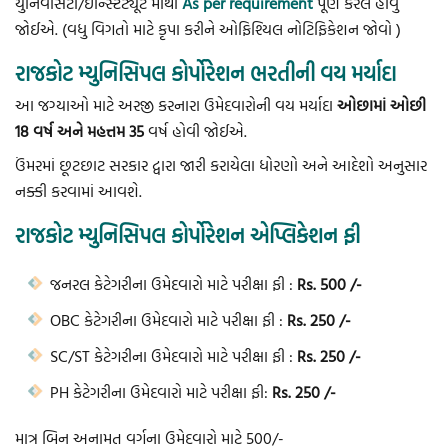
યુનિવર્સિટી/ઇન્સ્ટિટ્યૂટ માંથી
As per requirement
પૂર્ણ કરેલ હોવું
જોઈએ. (વધુ વિગતો માટે કૃપા કરીને ઓફિશ્યિલ નોટિફિકેશન જોવો )
રાજકોટ મ્યુનિસિપલ કોર્પોરેશન ભરતીની વય મર્યાદા
આ જગ્યાઓ માટે અરજી કરનારા ઉમેદવારોની વય મર્યાદા
ઓછામાં ઓછી
18 વર્ષ અને મહત્તમ 35
વર્ષ હોવી જોઈએ.
ઉંમરમાં છૂટછાટ સરકાર દ્વારા જારી કરાયેલા ધોરણો અને આદેશો અનુસાર
નક્કી કરવામાં આવશે.
રાજકોટ મ્યુનિસિપલ કોર્પોરેશન એપ્લિકેશન ફી
જનરલ કેટેગરીના ઉમેદવારો માટે પરીક્ષા ફી :
Rs. 500 /-
OBC કેટેગરીના ઉમેદવારો માટે પરીક્ષા ફી :
Rs. 250 /-
SC/ST કેટેગરીના ઉમેદવારો માટે પરીક્ષા ફી :
Rs. 250 /-
PH કેટેગરીના ઉમેદવારો માટે પરીક્ષા ફી:
Rs. 250 /-
માત્ર બિન અનામત વર્ગના ઉમેદવારો માટે 500/-