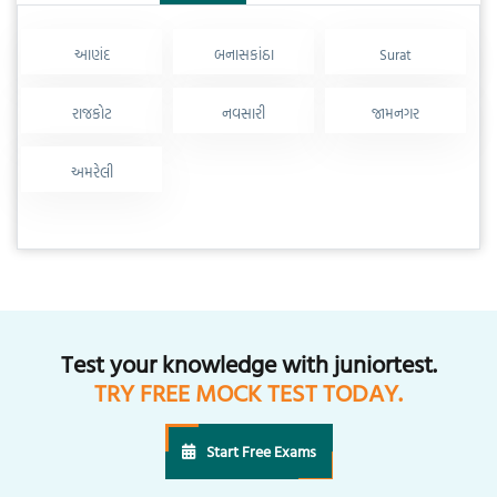
આણંદ
બનાસકાંઠા
Surat
રાજકોટ
નવસારી
જામનગર
અમરેલી
Test your knowledge with juniortest.
TRY FREE MOCK TEST TODAY.
Start Free Exams