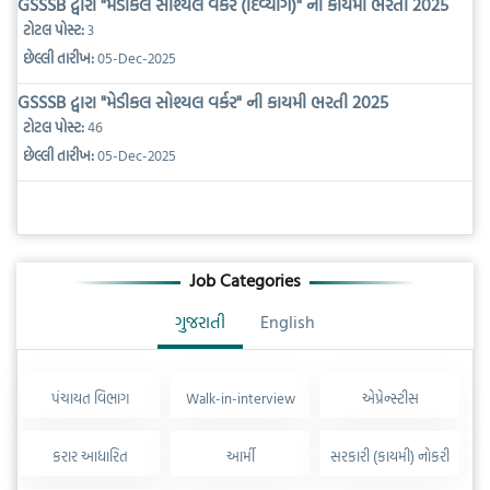
GSSSB દ્વારા "મેડીકલ સોશ્યલ વર્કર (દિવ્યાંગ)" ની કાયમી ભરતી 2025
ટોટલ પોસ્ટ:
3
છેલ્લી તારીખ:
05-Dec-2025
GSSSB દ્વારા "મેડીકલ સોશ્યલ વર્કર" ની કાયમી ભરતી 2025
ટોટલ પોસ્ટ:
46
છેલ્લી તારીખ:
05-Dec-2025
Job Categories
ગુજરાતી
English
પંચાયત વિભાગ
Walk-in-interview
એપ્રેન્સ્ટીસ
કરાર આધારિત
આર્મી
સરકારી (કાયમી) નોકરી