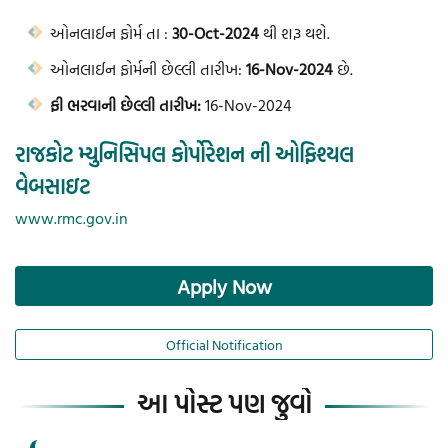
ઓનલાઈન ફોર્મ તા :
30-Oct-2024
થી શરૂ થશે.
ઓનલાઈન ફોર્મની છેલ્લી તારીખ:
16-Nov-2024
છે.
ફી ભરવાની છેલ્લી તારીખ:
16-Nov-2024
રાજકોટ મ્યુનિસિપલ કોર્પોરેશન ની ઓફિશ્યલ
વેબસાઇટ
www.rmc.gov.in
Apply Now
Official Notification
આ પોસ્ટ પણ જુવો