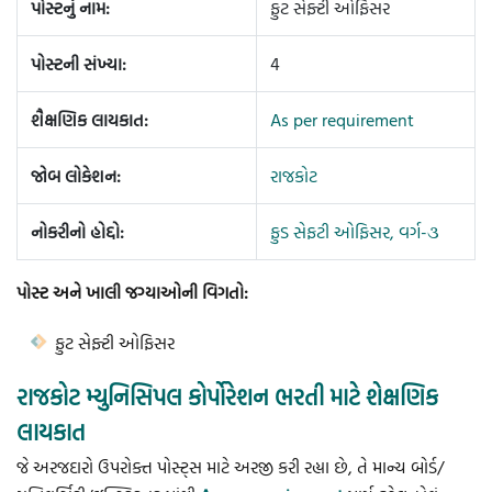
પોસ્ટનું નામ:
ફુટ સેફ્ટી ઓફિસર
પોસ્ટની સંખ્યા:
4
શૈક્ષણિક લાયકાત:
As per requirement
જોબ લોકેશન:
રાજકોટ
નોકરીનો હોદ્દો:
ફુડ સેફટી ઓફિસર, વર્ગ-૩
પોસ્ટ અને ખાલી જગ્યાઓની વિગતો:
ફુટ સેફ્ટી ઓફિસર
રાજકોટ મ્યુનિસિપલ કોર્પોરેશન ભરતી માટે શેક્ષણિક
લાયકાત
જે અરજદારો ઉપરોક્ત પોસ્ટ્સ માટે અરજી કરી રહ્યા છે, તે માન્ય બોર્ડ/