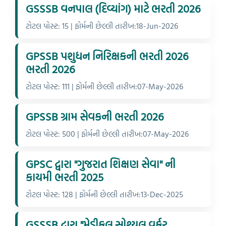
GSSSB વનપાલ (દિવ્યાંગ) માટે ભરતી 2026
ટોટલ પોસ્ટ: 15 | ફોર્મની છેલ્લી તારીખ:18-Jun-2026
GPSSB પશુધન નિરિક્ષકની ભરતી 2026
ભરતી 2026
ટોટલ પોસ્ટ: 111 | ફોર્મની છેલ્લી તારીખ:07-May-2026
GPSSB ગ્રામ સેવકની ભરતી 2026
ટોટલ પોસ્ટ: 500 | ફોર્મની છેલ્લી તારીખ:07-May-2026
GPSC દ્વારા "ગુજરાત શિક્ષણ સેવા" ની
કાયમી ભરતી 2025
ટોટલ પોસ્ટ: 128 | ફોર્મની છેલ્લી તારીખ:13-Dec-2025
GSSSB દ્વારા "મેડીકલ સોશ્યલ વર્કર