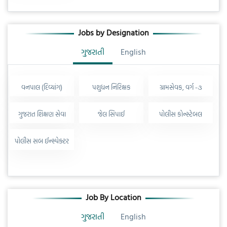
Jobs by Designation
ગુજરાતી
English
વનપાલ (દિવ્યાંગ)
પશુધન નિરિક્ષક
ગ્રામસેવક, વર્ગ -૩
ગુજરાત શિક્ષણ સેવા
જેલ સિપાઈ
પોલીસ કોન્સ્ટેબલ
પોલીસ સબ ઈન્સ્પેક્ટર
Job By Location
ગુજરાતી
English