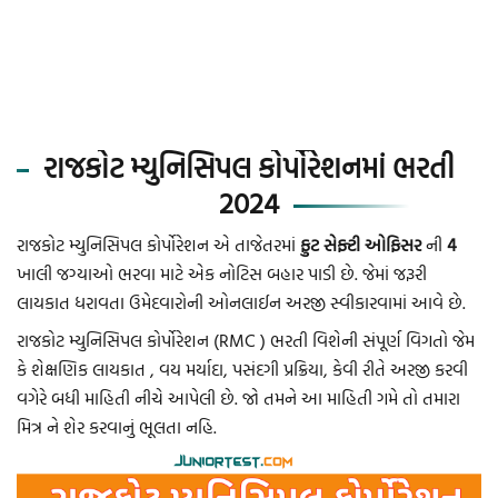
રાજકોટ મ્યુનિસિપલ કોર્પોરેશનમાં ભરતી
2024
રાજકોટ મ્યુનિસિપલ કોર્પોરેશન એ તાજેતરમાં
ફુટ સેફ્ટી ઓફિસર
ની
4
ખાલી જગ્યાઓ ભરવા માટે એક નોટિસ બહાર પાડી છે. જેમાં જરૂરી
લાયકાત ધરાવતા ઉમેદવારોની ઓનલાઈન અરજી સ્વીકારવામાં આવે છે.
રાજકોટ મ્યુનિસિપલ કોર્પોરેશન (RMC ) ભરતી વિશેની સંપૂર્ણ વિગતો જેમ
કે શેક્ષણિક લાયકાત , વય મર્યાદા, પસંદગી પ્રક્રિયા, કેવી રીતે અરજી કરવી
વગેરે બધી માહિતી નીચે આપેલી છે. જો તમને આ માહિતી ગમે તો તમારા
મિત્ર ને શેર કરવાનું ભૂલતા નહિ.