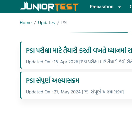
Preparation
O
Home
Updates
PSI
PSI પરીક્ષા માટે તૈયારી કરતી વખતે ધ્યાનમાં
Updated On : 16, Apr 2026 [PSI પરીક્ષા માટે તૈયારી કેવી રીત
PSI સંંપૂર્ણ અભ્યાસક્રમ
Updated On : 27, May 2024 [PSI સંંપૂર્ણ અભ્યાસક્રમ]