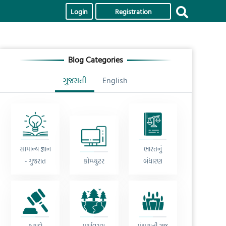
Login
Registration
Blog Categories
ગુજરાતી
English
સામાન્ય જ્ઞાન
ભારતનું
- ગુજરાત
કોમ્પ્યુટર
બંધારણ