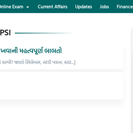
nline Exam
Current Affairs
Updates
Jobs
Finance
PSI
 રાખવાની મહત્વપૂર્ણ બાબતો
ે કરવી? જાણો સિલેબસ, સ્ટડી પ્લાન, કરંટ...]