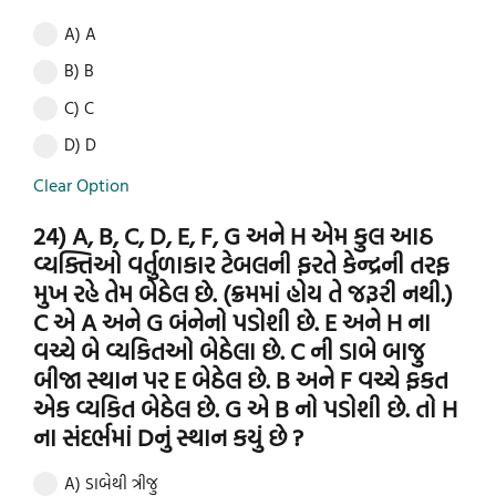
A) A
B) B
C) C
D) D
Clear Option
24) A, B, C, D, E, F, G અને H એમ કુલ આઠ
વ્યક્તિઓ વર્તુળાકાર ટેબલની ફરતે કેન્દ્રની તરફ
મુખ રહે તેમ બેઠેલ છે. (ક્રમમાં હોય તે જરૂરી નથી.)
C એ A અને G બંનેનો પડોશી છે. E અને H ના
વચ્ચે બે વ્યકિતઓ બેઠેલા છે. C ની ડાબે બાજુ
બીજા સ્થાન પર E બેઠેલ છે. B અને F વચ્ચે ફકત
એક વ્યકિત બેઠેલ છે. G એ B નો પડોશી છે. તો H
ના સંદર્ભમાં Dનું સ્થાન કયું છે ?
A) ડાબેથી ત્રીજુ