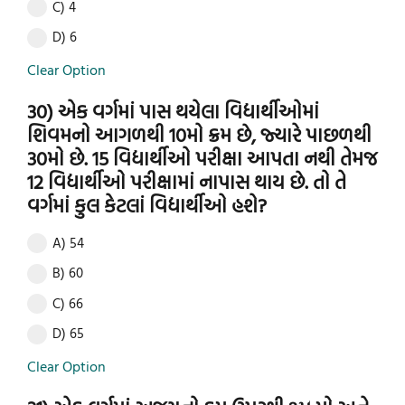
C) 4
D) 6
Clear Option
30) એક વર્ગમાં પાસ થયેલા વિદ્યાર્થીઓમાં
શિવમનો આગળથી 10મો ક્રમ છે, જ્યારે પાછળથી
30મો છે. 15 વિદ્યાર્થીઓ પરીક્ષા આપતા નથી તેમજ
12 વિદ્યાર્થીઓ પરીક્ષામાં નાપાસ થાય છે. તો તે
વર્ગમાં કુલ કેટલાં વિદ્યાર્થીઓ હશે?
A) 54
B) 60
C) 66
D) 65
Clear Option