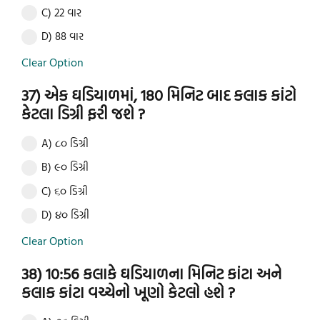
C) 22 વાર
D) 88 વાર
Clear Option
37) એક ઘડિયાળમાં, 180 મિનિટ બાદ કલાક કાંટો
કેટલા ડિગ્રી ફરી જશે ?
A) ૮૦ ડિગ્રી
B) ૯૦ ડિગ્રી
C) ૬૦ ડિગ્રી
D) ૪૦ ડિગ્રી
Clear Option
38) 10:56 કલાકે ઘડિયાળના મિનિટ કાંટા અને
કલાક કાંટા વચ્ચેનો ખૂણો કેટલો હશે ?