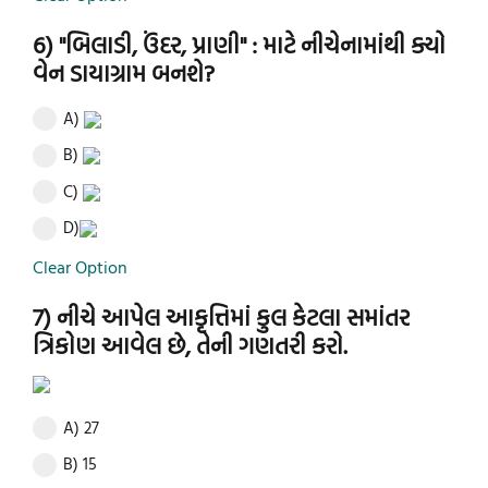
6) "બિલાડી, ઉંદર, પ્રાણી" : માટે નીચેનામાંથી ક્યો
વેન ડાયાગ્રામ બનશે?
A)
B)
C)
D)
Clear Option
7) નીચે આપેલ આકૃત્તિમાં કુલ કેટલા સમાંતર
ત્રિકોણ આવેલ છે, તેની ગણતરી કરો.
A) 27
B) 15