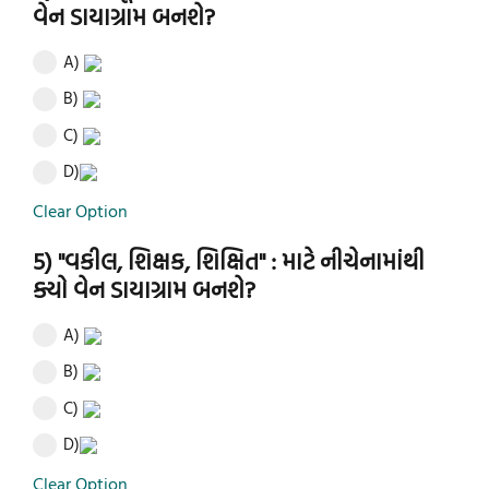
વેન ડાયાગ્રામ બનશે?
A)
B)
C)
D)
Clear Option
5) "વકીલ, શિક્ષક, શિક્ષિત" : માટે નીચેનામાંથી
ક્યો વેન ડાયાગ્રામ બનશે?
A)
B)
C)
D)
Clear Option