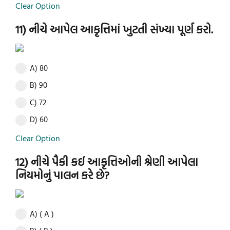
Clear Option
11) નીચે આપેલ આકૃત્તિમાં ખુટતી સંખ્યા પૂર્ણ કરો.
A) 80
B) 90
C) 72
D) 60
Clear Option
12) નીચે પૈકી કઈ આકૃત્તિઓની શ્રેણી આપેલા
નિયમોનું પાલન કરે છે?
A) ( A )