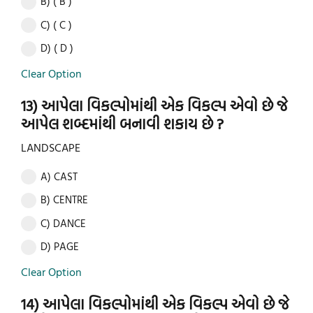
B) ( B )
C) ( C )
D) ( D )
Clear Option
13) આપેલા વિકલ્પોમાંથી એક વિકલ્પ એવો છે જે
આપેલ શબ્દમાંથી બનાવી શકાય છે ?
LANDSCAPE
A) CAST
B) CENTRE
C) DANCE
D) PAGE
Clear Option
14) આપેલા વિકલ્પોમાંથી એક વિકલ્પ એવો છે જે