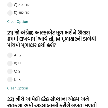
C) ત્રણ વાર
D) ચાર વાર
Clear Option
21) જો અંગ્રેજી આલ્ફાબેટ મૂળાક્ષરોને ઊલટા
ક્રમમાં લખવામાં આવે તો, M મૂળાક્ષરની ડાબેથી
પાંચમો મૂળાક્ષર કયો હશે?
A) G
B) H
C) S
D) R
Clear Option
22) નીચે આપેલી દરેક સંખ્યાના એકમ અને
શતકના અંકો અદલાબદલી કરીને લખતા મળતી