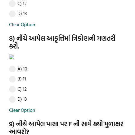
C) 12
D) 13
Clear Option
8) નીચે આપેલ આકૃત્તિમાં ત્રિકોણની ગણતરી
કરો.
A) 10
B) 11
C) 12
D) 13
Clear Option
9) નીચે આપેલ પાસા પર F ની સામે ક્યો મુળાક્ષર
આવશે?