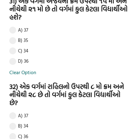
31) એક વર્ગમાં અજયનો ક્રમ ઉપરથી ૧૫ મો અને
નીચેથી ૨૧ મો છે તો વર્ગમાં કુલ કેટલા વિદ્યાર્થીઓ
હશે?
A) 37
B) 35
C) 34
D) 36
Clear Option
32) એક વર્ગમાં રાહિલનો ઉપરથી ૮ મો ક્રમ અને
નીચેથી ૨૮ છે તો વર્ગમાં કુલ કેટલા વિદ્યાર્થીઓ
છે?
A) 37
B) 34
C) 36