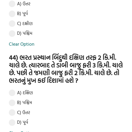
A) ઉત્તર
B) પૂર્વ
C) દક્ષીણ
D) પશ્ચિમ
Clear Option
44) ભરત પ્રસ્થાન બિંદુથી દક્ષિણ તરફ 2 કિ.મી.
ચાલે છે. ત્યારબાદ તે ડાબી બાજુ ફરી 3 કિ.મી. ચાલે
છે. પછી તે જમણી બાજુ ફરી 2 કિ.મી. ચાલે છે. તો
ભરતનું મુખ કઈ દિશામાં હશે ?
A) દક્ષિણ
B) પશ્ચિમ
C) ઉત્તર
D) પૂર્વ