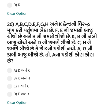
D) K
Clear Option
26) A,B,C,D,E,F,G,H અને K કેન્દ્રની વિરુદ્ધ
મુખ કરી વર્તુળમાં બેઠા છે. F, E ની જમણી બાજુ
ચોથો છે અને B ની જમણે ત્રીજો છે. K, B ની ડાબી
બાજુ ચોથો અને D ની જમણે ત્રીજો છે. C, H ને
જમણે ત્રીજો છે કે જે Kનો પડોશી નથી. A, G ની
ડાબી બાજુ બીજો છે. તો, Aના પડોશી કોણ કોણ
છે?
A) D અને C
B) K અને H
C) F અને C
D) F અને K
Clear Option