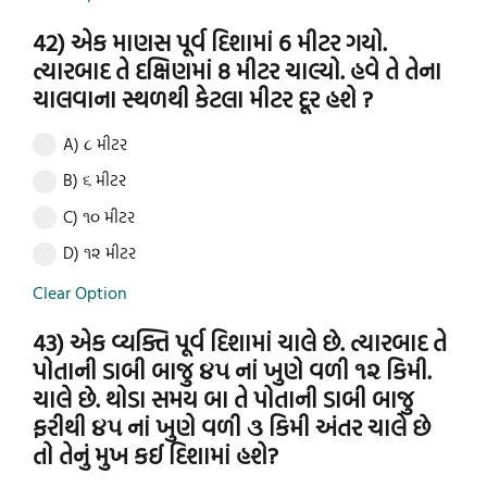
42) એક માણસ પૂર્વ દિશામાં 6 મીટર ગયો.
ત્યારબાદ તે દક્ષિણમાં 8 મીટર ચાલ્યો. હવે તે તેના
ચાલવાના સ્થળથી કેટલા મીટર દૂર હશે ?
A) ૮ મીટર
B) ૬ મીટર
C) ૧૦ મીટર
D) ૧૨ મીટર
Clear Option
43) એક વ્યક્તિ પૂર્વ દિશામાં ચાલે છે. ત્યારબાદ તે
પોતાની ડાબી બાજુ ૪૫ નાં ખુણે વળી ૧૨ કિમી.
ચાલે છે. થોડા સમય બા તે પોતાની ડાબી બાજુ
ફરીથી ૪૫ નાં ખુણે વળી ૩ કિમી અંતર ચાલે છે
તો તેનું મુખ કઈ દિશામાં હશે?