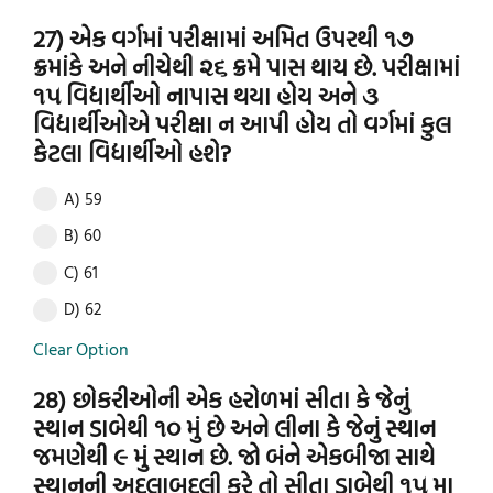
27) એક વર્ગમાં પરીક્ષામાં અમિત ઉપરથી ૧૭
ક્રમાંકે અને નીચેથી ૨૬ ક્રમે પાસ થાય છે. પરીક્ષામાં
૧૫ વિદ્યાર્થીઓ નાપાસ થયા હોય અને ૩
વિદ્યાર્થીઓએ પરીક્ષા ન આપી હોય તો વર્ગમાં કુલ
કેટલા વિદ્યાર્થીઓ હશે?
A) 59
B) 60
C) 61
D) 62
Clear Option
28) છોકરીઓની એક હરોળમાં સીતા કે જેનું
સ્થાન ડાબેથી ૧૦ મું છે અને લીના કે જેનું સ્થાન
જમણેથી ૯ મું સ્થાન છે. જો બંને એકબીજા સાથે
સ્થાનની અદલાબદલી કરે તો સીતા ડાબેથી ૧૫ મા