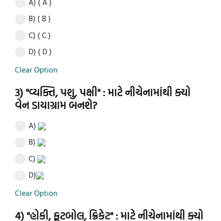
A) ( A )
B) ( B )
C) ( C )
D) ( D )
Clear Option
3) "વ્યક્તિ, પશુ, પક્ષી" : માટે નીચેનામાંથી ક્યો
વેન ડાયાગ્રામ બનશે?
A)
B)
C)
D)
Clear Option
4) "હોકી, ફૂટબોલ, ક્રિકેટ" : માટે નીચેનામાંથી ક્યો