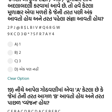
અદલાબદલી કરવામાં આવે છે. તો હવે કેટલા
મૂળાક્ષર એવા મળશે કે જેની તરત પછી અંક
આવતો હોય અને તરત પહેલા સંજ્ઞા આવતી હોય?
2 P J @ 8 $ L B I V # Q 6 8 G W
9 K C D 3 © * ? 5 F R 7 A Y 4
A) 1
B) 2
C) 3
D) એક પણ નહીં
Clear Option
19) નીચે આપેલ ગોઠવણીમાં એવા 'A' કેટલા છે કે
જેમાં તેની તરત આગળ 'B' આવતો હોય અને તરત
પાછળ 'વ્યંજન' હોય?
C E B A C D B C D A C E B E B C