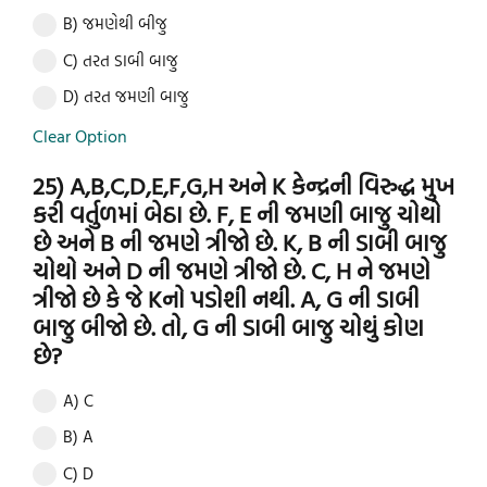
B) જમણેથી બીજુ
C) તરત ડાબી બાજુ
D) તરત જમણી બાજુ
Clear Option
25) A,B,C,D,E,F,G,H અને K કેન્દ્રની વિરુદ્ધ મુખ
કરી વર્તુળમાં બેઠા છે. F, E ની જમણી બાજુ ચોથો
છે અને B ની જમણે ત્રીજો છે. K, B ની ડાબી બાજુ
ચોથો અને D ની જમણે ત્રીજો છે. C, H ને જમણે
ત્રીજો છે કે જે Kનો પડોશી નથી. A, G ની ડાબી
બાજુ બીજો છે. તો, G ની ડાબી બાજુ ચોથું કોણ
છે?
A) C
B) A
C) D