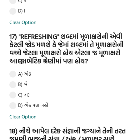
C) S
D) I
Clear Option
17) "REFRESHING" શબ્દમાં મૂળાક્ષરોની એવી
કેટલી જોડ મળશે કે જેમાં શબ્દમાં તે મૂળાક્ષરોની
વચ્ચે જેટલા મૂળાક્ષરો હોય એટલા જ મૂળાક્ષરો
આલ્ફાબેટિક શ્રેણીમાં પણ હોય?
A) એક
B) બે
C) ત્રણ
D) એક પણ નહીં
Clear Option
18) નીચે આપેલ દરેક સંજ્ઞાની જગ્યાને તેની તરત
જમણી બાજુની સંજ્ઞા / અંક / મૂળાક્ષર સાથે