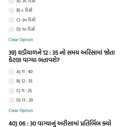
A) ૩૬ ડિગ્રી
B) ૮ ડિગ્રી
C) ૩૦ ડિગ્રી
D) ૧૦ ડિગ્રી
Clear Option
39) ઘડીયાળને 12 : 35 નો સમય અરિસામાં જોતા
કેટલા વાગ્યા બતાવશે?
A) 11 : 40
B) 12 : 35
C) 11 : 25
D) 13 : 20
Clear Option
40) 06 : 30 વાગ્યાનું અરીસામાં પ્રતિબિંબ ક્યો