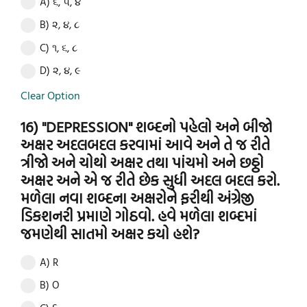
A) ૬, ૫, ૪
B) ૨, ૪, ૮
C) ૧, ૬, ૮
D) ૨, ૪, ૯
Clear Option
16) "DEPRESSION" શબ્દનો પહેલો અને બીજો
અક્ષર અદલબદલ કરવામાં આવે અને તે જ રીતે
ત્રીજો અને ચોથો અક્ષર તથા પાંચમો અને છઠ્ઠો
અક્ષર અને એ જ રીતે છેક સુધી અદલ બદલ કરો.
મળેલા નવા શબ્દના અક્ષરોને ફરીથી અંગ્રેજી
ડિકશનરી પ્રમાણે ગોઠવો. હવે મળેલા શબ્દમાં
જમણેથી સાતમો અક્ષર કયો હશે?
A) R
B) O