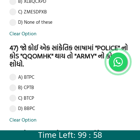
B) XLBQCXPD
C) ZMESDPXB
D) None of these
Clear Option
47) જો કોઈ એક સાંકેતિક ભાષામાં "POLICE" નો
કોડ "QQOMHK" થાય તો "ARMY" નો કોડ
શોધો.
A) BTPC
B) CPTB
C) BTCP
D) BBPC
Clear Option
Time Left: 99 : 57
48) જો STRONG ને ROTNSG તરીકે લખવામાં