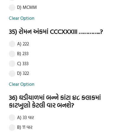
D) MCMM
Clear Option
35) રોમન અંકમાં CCCXXXIII …………..?
A) 222
B) 233
C) 333
D) 322
Clear Option
36) ઘડીયાળમાં બન્ને કાંટા ૪૮ કલાકમાં
કાટખુણો કેટલી વાર બનશે?
A) 33 વાર
B) 11 વાર