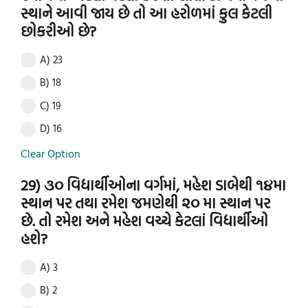
સ્થાને આવી જાય છે તો આ હરોળમાં કુલ કેટલી
છોકરીઓ છે?
A) 23
B) 18
C) 19
D) 16
Clear Option
29) ૩૦ વિદ્યાર્થીઓના વર્ગમાં, મહેશ ડાબેથી ૧૪મા
સ્થાન પર તથા રમેશ જમણેથી ૨૦ મા સ્થાન પર
છે. તો રમેશ અને મહેશ વચ્ચે કેટલાં વિદ્યાર્થીઓ
હશે?
A) 3
B) 2