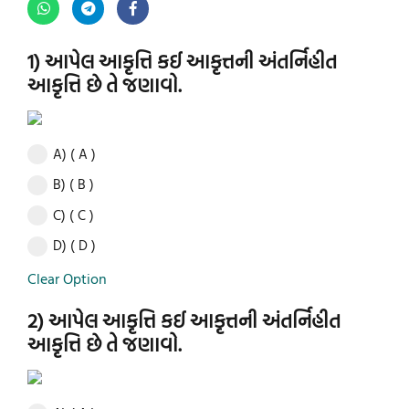
1) આપેલ આકૃત્તિ કઈ આકૃત્તની અંતર્નિહીત
આકૃત્તિ છે તે જણાવો.
A) ( A )
B) ( B )
C) ( C )
D) ( D )
Clear Option
2) આપેલ આકૃત્તિ કઈ આકૃત્તની અંતર્નિહીત
આકૃત્તિ છે તે જણાવો.