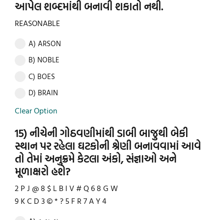
આપેલ શબ્દમાંથી બનાવી શકાતો નથી.
REASONABLE
A) ARSON
B) NOBLE
C) BOES
D) BRAIN
Clear Option
15) નીચેની ગોઠવણીમાંથી ડાબી બાજુથી બેકી
સ્થાન પર રહેલા ઘટકોની શ્રેણી બનાવવામાં આવે
તો તેમાં અનુક્રમે કેટલા અંકો, સંજ્ઞાઓ અને
મૂળાક્ષરો હશે?
2 P J @ 8 $ L B I V # Q 6 8 G W
9 K C D 3 © * ? 5 F R 7 A Y 4