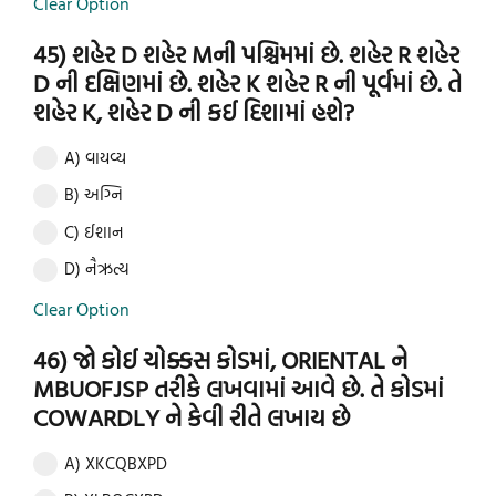
Clear Option
45) શહેર D શહેર Mની પશ્ચિમમાં છે. શહેર R શહેર
D ની દક્ષિણમાં છે. શહેર K શહેર R ની પૂર્વમાં છે. તે
શહેર K, શહેર D ની કઈ દિશામાં હશે?
A) વાયવ્ય
B) અગ્નિ
C) ઈશાન
D) નૈઋત્ય
Clear Option
46) જો કોઈ ચોક્કસ કોડમાં, ORIENTAL ને
MBUOFJSP તરીકે લખવામાં આવે છે. તે કોડમાં
COWARDLY ને કેવી રીતે લખાય છે
A) XKCQBXPD