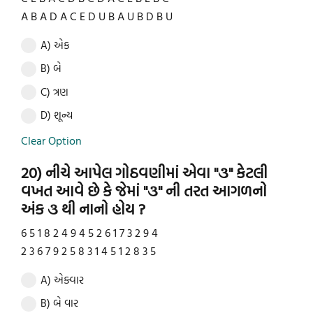
A B A D A C E D U B A U B D B U
A) એક
B) બે
C) ત્રણ
D) શૂન્ય
Clear Option
20) નીચે આપેલ ગોઠવણીમાં એવા "૩" કેટલી
વખત આવે છે કે જેમાં "૩" ની તરત આગળનો
અંક ૩ થી નાનો હોય ?
6 5 1 8 2 4 9 4 5 2 6 1 7 3 2 9 4
2 3 6 7 9 2 5 8 3 1 4 5 1 2 8 3 5
A) એક્વાર
B) બે વાર