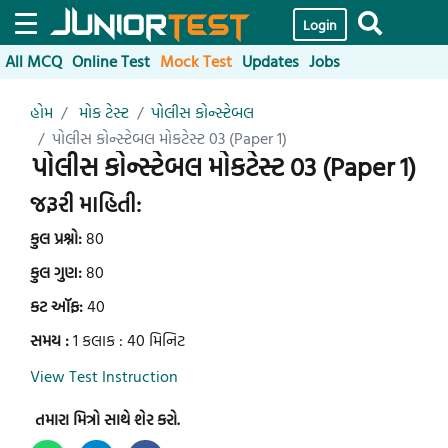
Login
All MCQ
Online Test
Mock Test
Updates
Jobs
હોમ
મોક ટેસ્ટ
પોલીસ કોન્સ્ટેબલ
પોલીસ કોન્સ્ટેબલ મોકટેસ્ટ 03 (Paper 1)
પોલીસ કોન્સ્ટેબલ મોકટેસ્ટ 03 (Paper 1)
જરૂરી માહિતી:
કુલ પ્રશ્નો:
80
કુલ ગુણ:
80
કટ ઑફ:
40
સમય :
1 કલાક : 40 મિનિટ
View Test Instruction
તમારા મિત્રો સાથે શેર કરો.